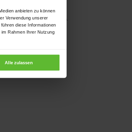
 Medien anbieten zu können
hrer Verwendung unserer
wser console for more information)
.
 führen diese Informationen
ie im Rahmen Ihrer Nutzung
Alle zulassen