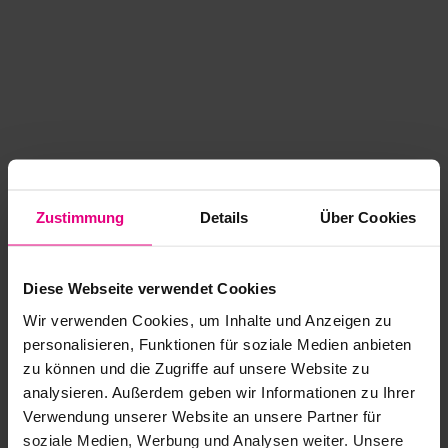
Zustimmung
Details
Über Cookies
Diese Webseite verwendet Cookies
Wir verwenden Cookies, um Inhalte und Anzeigen zu
personalisieren, Funktionen für soziale Medien anbieten
zu können und die Zugriffe auf unsere Website zu
analysieren. Außerdem geben wir Informationen zu Ihrer
Application error: a client-side exception has occurred
while
Verwendung unserer Website an unsere Partner für
soziale Medien, Werbung und Analysen weiter. Unsere
loading
www.kurzwego.de
(see the browser console for more