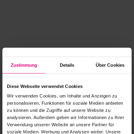
Zustimmung
Details
Über Cookies
Diese Webseite verwendet Cookies
Wir verwenden Cookies, um Inhalte und Anzeigen zu
personalisieren, Funktionen für soziale Medien anbieten
zu können und die Zugriffe auf unsere Website zu
analysieren. Außerdem geben wir Informationen zu Ihrer
Application error: a client-side exception has occurred
while
Verwendung unserer Website an unsere Partner für
soziale Medien, Werbung und Analysen weiter. Unsere
loading
www.kurzwego.de
(see the browser console for more