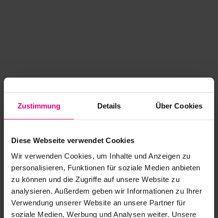
Zustimmung
Details
Über Cookies
Diese Webseite verwendet Cookies
Wir verwenden Cookies, um Inhalte und Anzeigen zu
personalisieren, Funktionen für soziale Medien anbieten
zu können und die Zugriffe auf unsere Website zu
analysieren. Außerdem geben wir Informationen zu Ihrer
Application error: a client-side exception has occurred
while
Verwendung unserer Website an unsere Partner für
soziale Medien, Werbung und Analysen weiter. Unsere
loading
www.kurzwego.de
(see the browser console for more