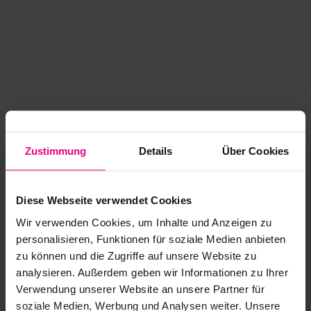
Zustimmung
Details
Über Cookies
Diese Webseite verwendet Cookies
Wir verwenden Cookies, um Inhalte und Anzeigen zu
personalisieren, Funktionen für soziale Medien anbieten
zu können und die Zugriffe auf unsere Website zu
analysieren. Außerdem geben wir Informationen zu Ihrer
Application error: a client-side exception has occurred
while
Verwendung unserer Website an unsere Partner für
soziale Medien, Werbung und Analysen weiter. Unsere
loading
www.kurzwego.de
(see the browser console for more