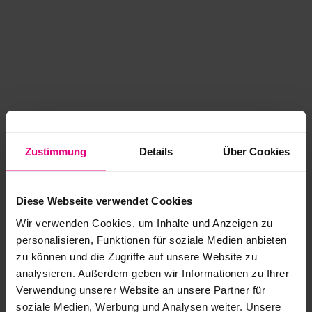
Zustimmung
Details
Über Cookies
Diese Webseite verwendet Cookies
Wir verwenden Cookies, um Inhalte und Anzeigen zu
personalisieren, Funktionen für soziale Medien anbieten
zu können und die Zugriffe auf unsere Website zu
analysieren. Außerdem geben wir Informationen zu Ihrer
Application error: a client-side exception has occurred
while
Verwendung unserer Website an unsere Partner für
soziale Medien, Werbung und Analysen weiter. Unsere
loading
www.kurzwego.de
(see the browser console for more