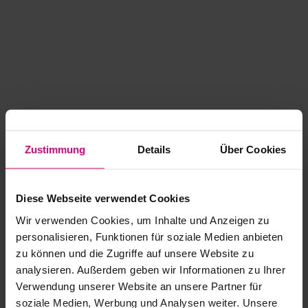
Zustimmung
Details
Über Cookies
Diese Webseite verwendet Cookies
Wir verwenden Cookies, um Inhalte und Anzeigen zu
personalisieren, Funktionen für soziale Medien anbieten
zu können und die Zugriffe auf unsere Website zu
analysieren. Außerdem geben wir Informationen zu Ihrer
Application error: a client-side exception has occurred
while
Verwendung unserer Website an unsere Partner für
soziale Medien, Werbung und Analysen weiter. Unsere
loading
www.kurzwego.de
(see the browser console for more