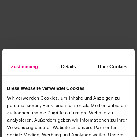
Zustimmung
Details
Über Cookies
Diese Webseite verwendet Cookies
Wir verwenden Cookies, um Inhalte und Anzeigen zu
personalisieren, Funktionen für soziale Medien anbieten
zu können und die Zugriffe auf unsere Website zu
analysieren. Außerdem geben wir Informationen zu Ihrer
Application error: a client-side exception has occurred
while
Verwendung unserer Website an unsere Partner für
soziale Medien, Werbung und Analysen weiter. Unsere
loading
www.kurzwego.de
(see the browser console for more