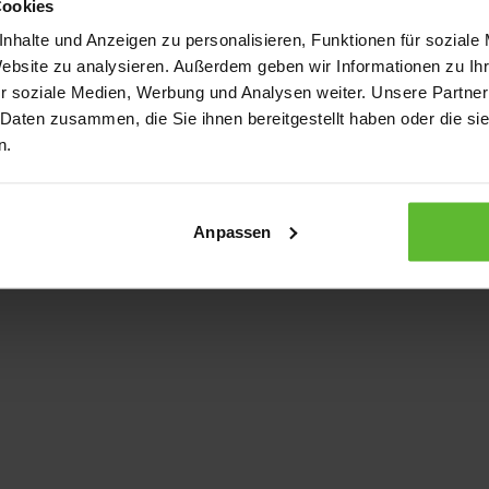
Cookies
nhalte und Anzeigen zu personalisieren, Funktionen für soziale
Website zu analysieren. Außerdem geben wir Informationen zu I
xception has occurred
while loading
www.kurzwego.de
(see the bro
r soziale Medien, Werbung und Analysen weiter. Unsere Partner
 Daten zusammen, die Sie ihnen bereitgestellt haben oder die s
n.
Anpassen