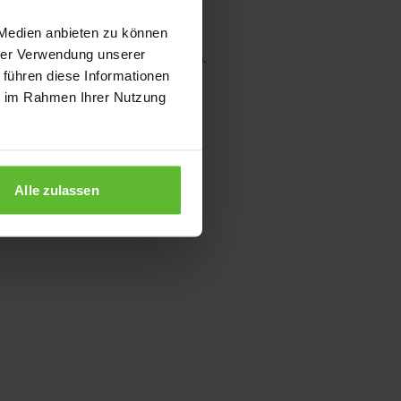
 Medien anbieten zu können
hrer Verwendung unserer
wser console for more information)
.
 führen diese Informationen
ie im Rahmen Ihrer Nutzung
Alle zulassen