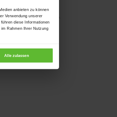
 Medien anbieten zu können
hrer Verwendung unserer
wser console for more information)
.
 führen diese Informationen
ie im Rahmen Ihrer Nutzung
Alle zulassen