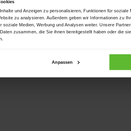
Cookies
nhalte und Anzeigen zu personalisieren, Funktionen für soziale
Website zu analysieren. Außerdem geben wir Informationen zu I
xception has occurred
while loading
www.kurzwego.de
(see the bro
r soziale Medien, Werbung und Analysen weiter. Unsere Partner
 Daten zusammen, die Sie ihnen bereitgestellt haben oder die s
n.
Anpassen