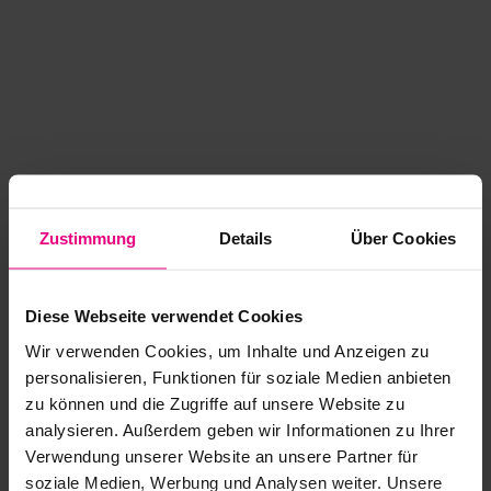
Zustimmung
Details
Über Cookies
Diese Webseite verwendet Cookies
Wir verwenden Cookies, um Inhalte und Anzeigen zu
personalisieren, Funktionen für soziale Medien anbieten
zu können und die Zugriffe auf unsere Website zu
analysieren. Außerdem geben wir Informationen zu Ihrer
Application error: a client-side exception has occurred
while
Verwendung unserer Website an unsere Partner für
soziale Medien, Werbung und Analysen weiter. Unsere
loading
www.kurzwego.de
(see the browser console for more