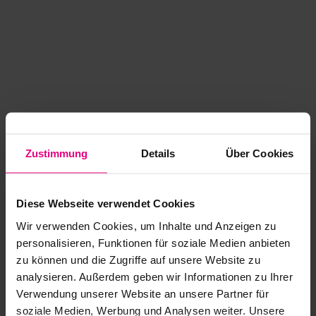
Zustimmung
Details
Über Cookies
Diese Webseite verwendet Cookies
Wir verwenden Cookies, um Inhalte und Anzeigen zu
personalisieren, Funktionen für soziale Medien anbieten
zu können und die Zugriffe auf unsere Website zu
analysieren. Außerdem geben wir Informationen zu Ihrer
Application error: a client-side exception has occurred
while
Verwendung unserer Website an unsere Partner für
soziale Medien, Werbung und Analysen weiter. Unsere
loading
www.kurzwego.de
(see the browser console for more