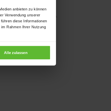
 Medien anbieten zu können
hrer Verwendung unserer
wser console for more information)
.
 führen diese Informationen
ie im Rahmen Ihrer Nutzung
Alle zulassen