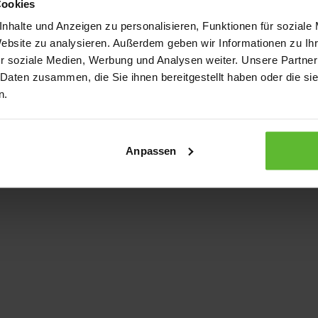
Cookies
nhalte und Anzeigen zu personalisieren, Funktionen für soziale
Website zu analysieren. Außerdem geben wir Informationen zu I
xception has occurred
while loading
www.kurzwego.de
(see the bro
r soziale Medien, Werbung und Analysen weiter. Unsere Partner
 Daten zusammen, die Sie ihnen bereitgestellt haben oder die s
n.
Anpassen