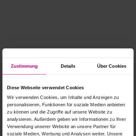
Zustimmung
Details
Über Cookies
Diese Webseite verwendet Cookies
Wir verwenden Cookies, um Inhalte und Anzeigen zu
personalisieren, Funktionen für soziale Medien anbieten
zu können und die Zugriffe auf unsere Website zu
analysieren. Außerdem geben wir Informationen zu Ihrer
Application error: a client-side exception has occurred
while
Verwendung unserer Website an unsere Partner für
soziale Medien, Werbung und Analysen weiter. Unsere
loading
www.kurzwego.de
(see the browser console for more