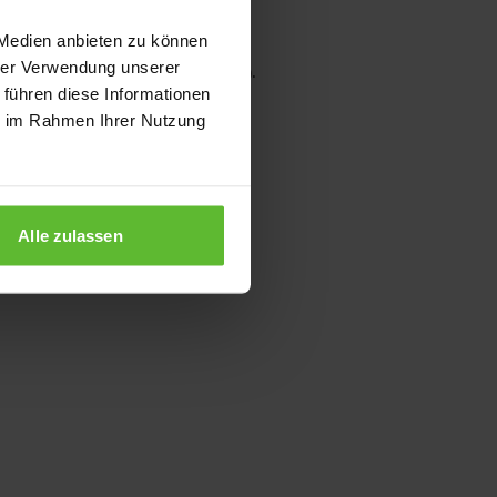
 Medien anbieten zu können
hrer Verwendung unserer
wser console for more information)
.
 führen diese Informationen
ie im Rahmen Ihrer Nutzung
Alle zulassen