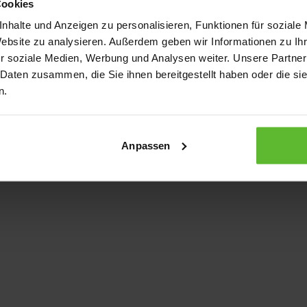
Cookies
nhalte und Anzeigen zu personalisieren, Funktionen für soziale
Website zu analysieren. Außerdem geben wir Informationen zu I
xception has occurred
while loading
www.kurzwego.de
(see the bro
r soziale Medien, Werbung und Analysen weiter. Unsere Partner
 Daten zusammen, die Sie ihnen bereitgestellt haben oder die s
n.
Anpassen